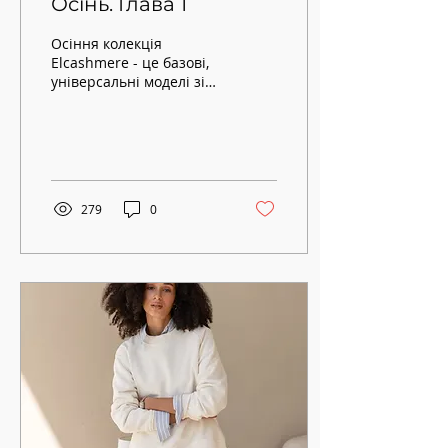
Осінь. Глава 1
Осіння колекція
Elcashmere - це базові,
універсальні моделі зі
100% кашеміру на кожен
день.
279
0