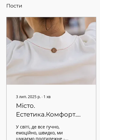
Пости
3 лип. 2025 р.
∙
1
хв
Місто.
Естетика.Комфорт.
Літня колекція
У світі, де все гучно,
STREETLINE
емоційно, швидко, ми
шукаємо протилежне -