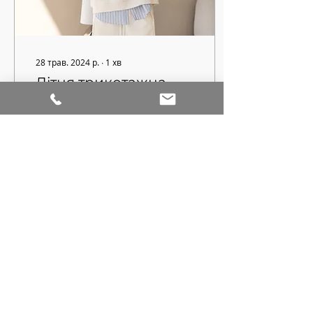
28 трав. 2024 р.
∙
1
хв
Літня трикотажна
капсула STREETLINE
від Elcashmere
Ми в Elcashmere
впевнені, що для літньої
капсули необхідні
базові, універсальні
речі, які зроблять
елегантним ваш
відпочинок, або літо
177
0
1
Показати більше