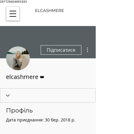
297729404691933
ELCASHMERE
Інші дії
Підписатися
Адмін
elcashmere
Профіль
Дата приєднання: 30 бер. 2018 р.