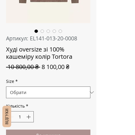
Артикул: EL141-013-20-0008
Худі oversize зі 100%
кашеміру колір Tortora
Звичайна
За
 10 800,00 ₴ 
8 100,00 ₴
ціна
розпродажем
Size
*
Кількість
*
ВІДГУКИ