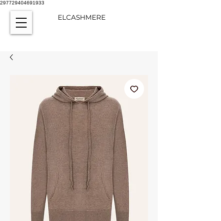
297729404691933
ELCASHMERE