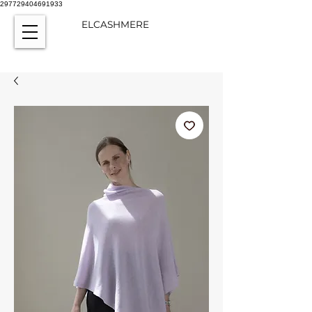
297729404691933
ELCASHMERE