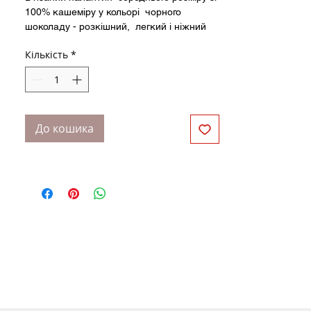
100% кашеміру у кольорі чорного
шоколаду - розкішний, легкий і ніжний
аксесуар. Невідчутний і теплий з
Кількість
*
натуральної 100% кашемірової пряжі,
його можна носити в будь-яку пору року.
Ідеально для подарунку!
До кошика