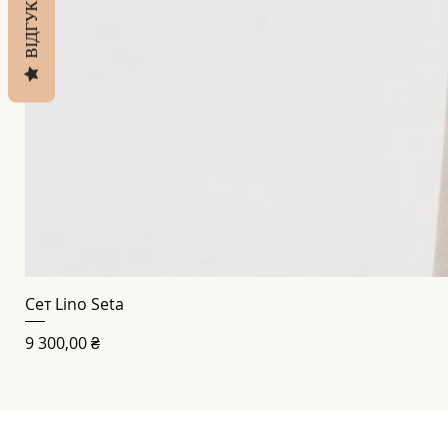
ВІДГУКИ
Сет Lino Seta
Ціна
9 300,00 ₴