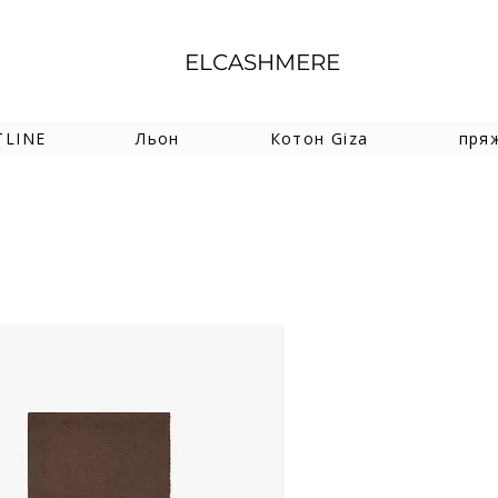
ELCASHMERE
TLINE
Льон
Котон Giza
пря