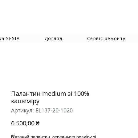
жа SESIA
Догляд
Сервіс ремонту
Палантин medium зі 100%
кашеміру
Артикул: EL137-20-1020
Ціна
6 500,00 ₴
В'язаний палантин середнього розміру зі