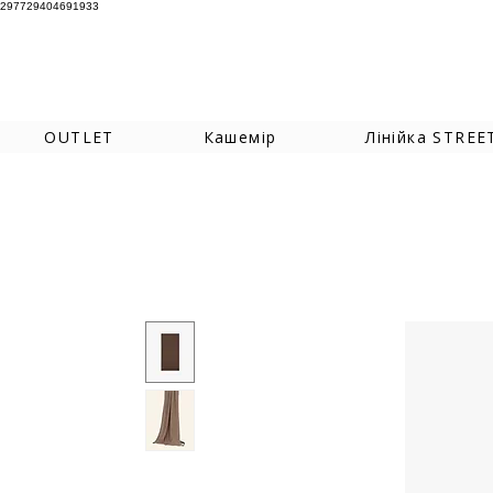
297729404691933
OUTLET
Кашемір
Лінійка STREE