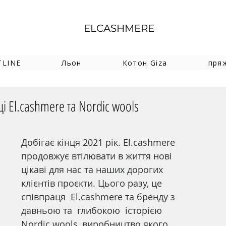
ELCASHMERE
TLINE
Льон
Котон Giza
пря
і El.cashmere та Nordic wools
Добігає кінця 2021 рік. El.cashmere 
продовжує втілювати в життя нові 
цікаві для нас та наших дорогих 
клієнтів проєкти. Цього разу, це 
співпраця  El.cashmere та бренду з 
давньою та  глибокою  історією  
Nordic wools, виробництво якого 