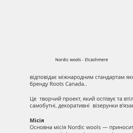
Nordic wools - Elcashmere
відповідає міжнародним стандартам яко
бренду Roots Canada.. 
Це  творчий проект, який оспівує та вт
самобутні, декоративні  візерунки в’язан
Місія
Основна місія Nordic wools — приносити