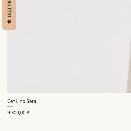
ВІДГУКИ
Сет Lino Seta
Ціна
9 300,00 ₴