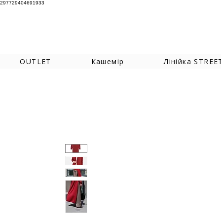
297729404691933
OUTLET
Кашемір
Лінійка STREE