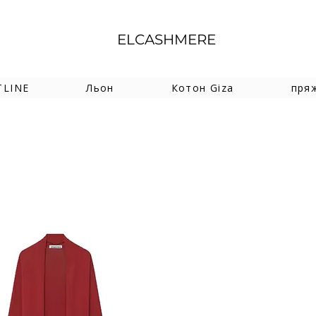
ELCASHMERE
TLINE
Льон
Котон Giza
пря