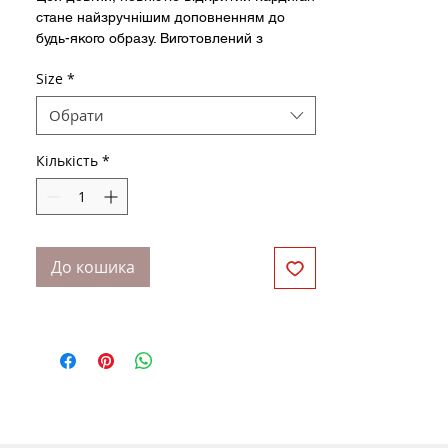
стане найзручнішим доповненням до
будь-якого образу. Виготовлений з
преміальної бавовни Giza, має комір-
Size
*
шаль з обробкою міланським швом.
Полотно тонке, має делікатний блиск
Обрати
Відкритий, без гудзиків
Довгі рукави
Кількість
*
Довжина 130 см +
До кошика