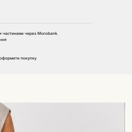
ти частинами через Monobank.
ння
 оформити покупку
н