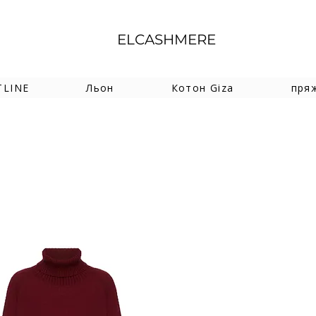
ELCASHMERE
TLINE
Льон
Котон Giza
пря