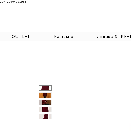
297729404691933
OUTLET
Кашемір
Лінійка STREE