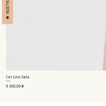
ВІДГУКИ
Сет Lino Seta
Ціна
9 300,00 ₴