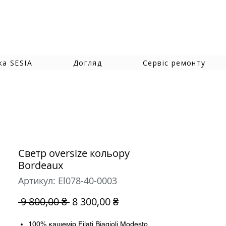
жа SESIA
Догляд
Сервіс ремонту
Светр oversize кольору
Bordeaux
Артикул: El078-40-0003
Звичайна
За
 9 800,00 ₴ 
8 300,00 ₴
ціна
розпродажем
100% кашемір Filati Biagioli Modesto