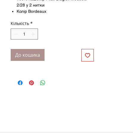
2/28 у 2 нитки
Колір Bordeaux
Вільний, подовжений силует
Кількість
*
Рукав реглан
Розмір універсальний. Ширина 56 см,
довжина виробу 70 см
Зріст моделі 170 см
До кошика