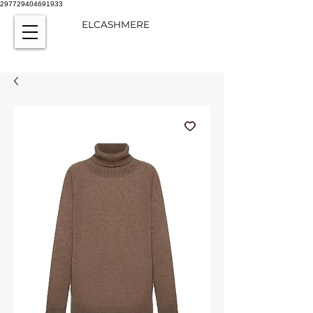
297729404691933
ELCASHMERE