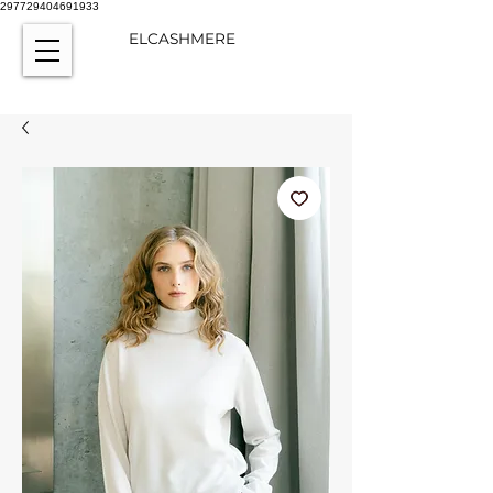
297729404691933
ELCASHMERE