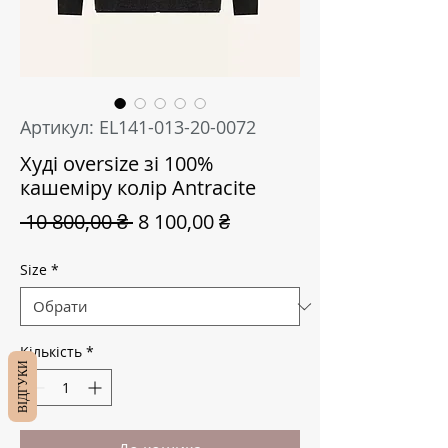
Артикул: EL141-013-20-0072
Худі oversize зі 100%
кашеміру колір Antracite
Звичайна
За
 10 800,00 ₴ 
8 100,00 ₴
ціна
розпродажем
Size
*
Кількість
*
ВІДГУКИ