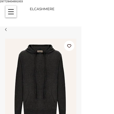
297729404691933
ELCASHMERE