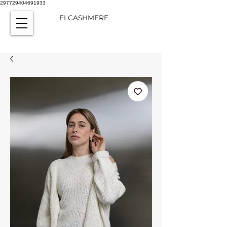
297729404691933
ELCASHMERE