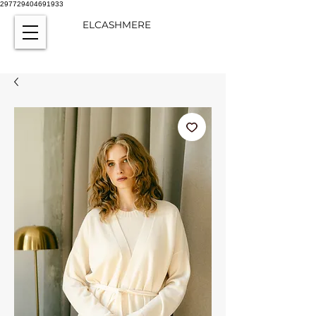
297729404691933
ELCASHMERE