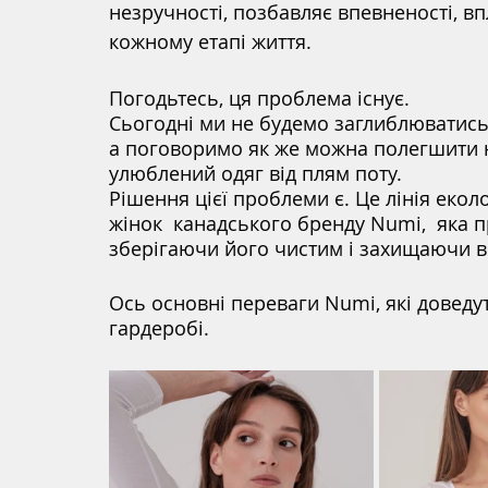
незручності, позбавляє впевненості, впл
кожному етапі життя. 
Погодьтесь, ця проблема існує. 
Сьогодні ми не будемо заглиблюватись 
а поговоримо як же можна полегшити на
улюблений одяг від плям поту. 
Рішення цієї проблеми є. Це лінія екол
жінок  канадського бренду Numi,  яка 
зберігаючи його чистим і захищаючи ві
Ось основні переваги Numi, які доведу
гардеробі. 