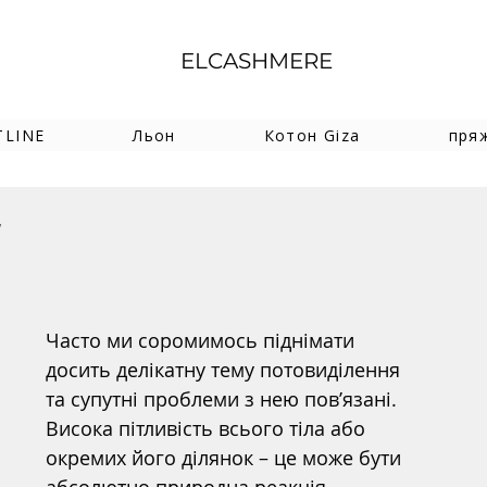
ELCASHMERE
TLINE
Льон
Котон Giza
пря
у
Часто ми соромимось піднімати 
досить делікатну тему потовиділення 
та супутні проблеми з нею пов’язані. 
Висока пітливість всього тіла або 
окремих його ділянок – це може бути 