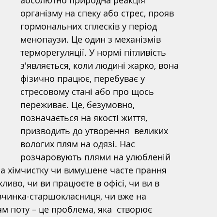
абсолютно природна реакція 
організму на спеку або стрес, прояв 
гормональних сплесків у період 
менопаузи. Це один з механізмів 
терморегуляції. У нормі пітливість 
з'являється, коли людині жарко, вона 
фізично працює, перебуває у 
стресовому стані або про щось 
переживає. Це, безумовно, 
позначається на якості життя, 
призводить до утворення  великих 
вологих плям на одязі. Нас 
розчаровують плями на улюбленій 
 за хімчистку чи вимушене часте прання 
ливо, чи ви працюєте в офісі, чи ви в 
івчинка-старшокласниця, чи вже на 
ям поту – це проблема, яка  створює 