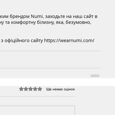
ким брендом Numi, заходьте на наш сайт в 
у та комфортну білизну, яка, безумовно, 
з офіційного сайту https://wearnumi.com/
Оцінка: 0 з 5 зірок.
Ще немає оцінок