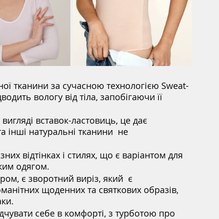
ої тканини за сучасною технологією Sweat-
дводить вологу від тіла, запобігаючи її 
а інші натуральні тканини  не 
яким одягом.
ом, є зворотний виріз, який  є 
манітних щоденних та святкових образів, 
ки.
дчувати себе в комфорті, з турботою про 