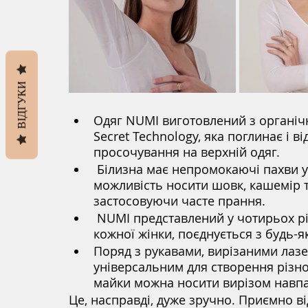
ВІДГУКИ
Одяг NUMI виготовлений з органічн
Secret Technology, яка поглинає і ві
просочування на верхній одяг.
 Білизна має непромокаючі пахви у вигляді вставок-ластовиць, це дає 
можливість носити шовк, кашемір т
застосовуючи часте прання.
 NUMI представлений у чотирьох різних відтінках і стилях, що є варіантом для 
кожної жінки, поєднується з будь-
Поряд з рукавами, вирізаними лазер
універсальним для створення різно
майки можна носити вирізом навпа
Це, насправді, дуже зручно. Приємно ві