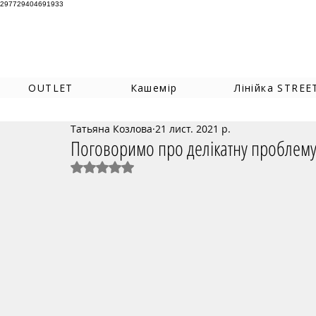
297729404691933
OUTLET
Кашемір
Лінійка STREE
Татьяна Козлова
21 лист. 2021 р.
Поговоримо про делікатну проблем
Оцінка: NaN з 5 зірок.