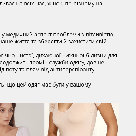
иває на всіх нас, жінок, по-різному на 
у медичний аспект проблеми з пітливістю, 
ше життя та зберегти й захистити свій 
огічно чистої, дихаючої нижньої білизни для 
продовжить термін служби одягу, довше 
д поту та плям від антиперспіранту.
ть, що цей одяг має бути у вашому 